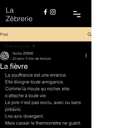
La
Zèbrerie
Post
Tous les posts
Norbz ZEBRE
Tous les posts
20 janv.
1 min de lecture
La fièvre
Asie
La souffrance est une errance.
Afrique
Elle éloigne toute arrogance.
Vagabondages
Comme la moule au rocher, elle 
s’attache à toute vie.
La mer
Le pire n’est pas exclu, avec ou sans 
Les gens
préavis.
Les avis divergent.
Motocyclettes
Mais casser le thermomètre ne guérit 