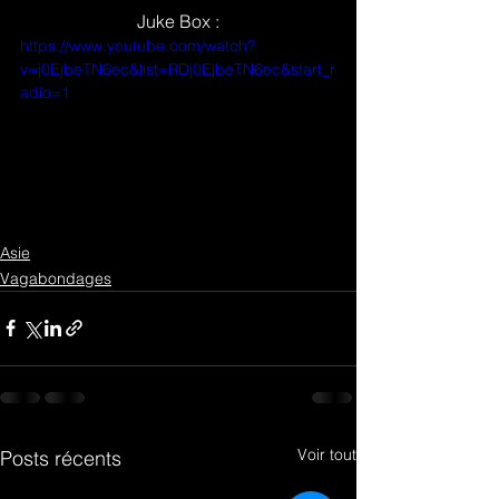
Juke Box :
https://www.youtube.com/watch?
v=j0EjbeTN6ec&list=RDj0EjbeTN6ec&start_r
adio=1
Asie
Vagabondages
Voir tout
Posts récents