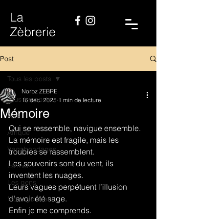
La
Zèbrerie
Post
Tous les posts
Norbz ZEBRE
Tous les posts
16 déc. 2025
1 min de lecture
Mémoire
Asie
Qui se ressemble, navigue ensemble.
Afrique
La mémoire est fragile, mais les 
Vagabondages
troubles se rassemblent.
Les souvenirs sont du vent, ils 
La mer
inventent les nuages.
Les gens
Leurs vagues perpétuent l’illusion 
d’avoir été sage.
Motocyclettes
Enfin je me comprends.