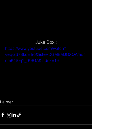
Juke Box :
https://www.youtube.com/watch?
v=qGd7SkdETro&list=RDGMEMJQXQAmqr
nmK1SEjY_rKBGA&index=19
La mer