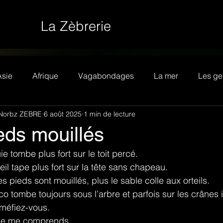
La Zèbrerie
Asie
Afrique
Vagabondages
La mer
Les ge
Norbz ZEBRE
6 août 2025
1 min de lecture
eds mouillés
ie tombe plus fort sur le toit percé.
eil tape plus fort sur la tête sans chapeau.
es pieds sont mouillés, plus le sable colle aux orteils.
co tombe toujours sous l’arbre et parfois sur les crânes
 méfiez-vous.
 je me comprends.