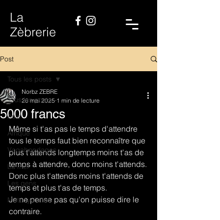
La
Zèbrerie
Post
Tous les posts
Norbz ZEBRE
Tous les posts
26 mai 2025
1 min de lecture
5000 francs
Asie
Même si t'as pas le temps d'attendre 
Afrique
tous le temps faut bien reconnaître que 
Vagabondages
plus t'attends longtemps moins t'as de 
temps à attendre, donc moins t'attends.
La mer
Donc plus t'attends moins t'attends de 
Les gens
temps et plus t'as de temps.
Je ne pense pas qu'on puisse dire le 
Motocyclettes
contraire.