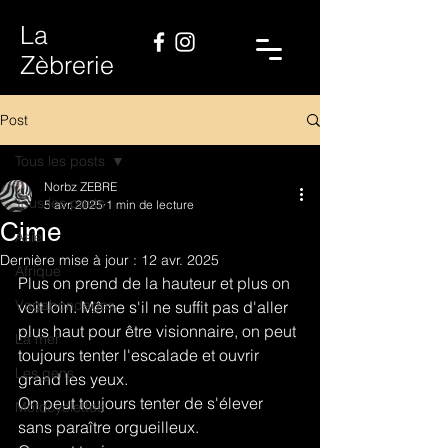
La
Zèbrerie
Post
Tous les posts
Norbz ZEBRE
Tous les posts
5 avr. 2025
1 min de lecture
Cime
Asie
Dernière mise à jour :
12 avr. 2025
Afrique
Plus on prend de la hauteur et plus on 
Vagabondages
voit loin. Même s'il ne suffit pas d'aller 
plus haut pour être visionnaire, on peut 
La mer
toujours tenter l'escalade et ouvrir 
Les gens
grand les yeux.
On peut toujours tenter de s'élever 
Motocyclettes
sans paraître orgueilleux.