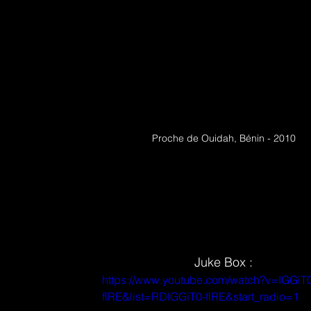
Proche de Ouidah, Bénin - 2010
Juke Box :
https://www.youtube.com/watch?v=IGGiT
flRE&list=RDIGGiT0-flRE&start_radio=1