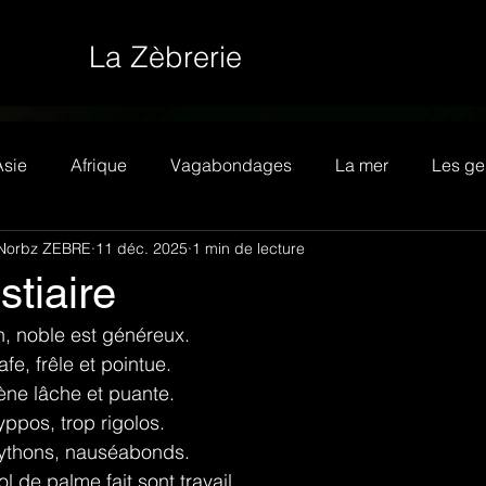
La Zèbrerie
Asie
Afrique
Vagabondages
La mer
Les ge
Norbz ZEBRE
11 déc. 2025
1 min de lecture
stiaire
n, noble est généreux.
afe, frêle et pointue.
ène lâche et puante.
ppos, trop rigolos.
ythons, nauséabonds.
ol de palme fait sont travail.