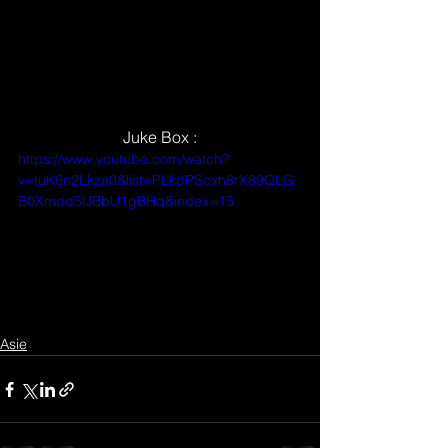
Juke Box :
https://www.youtube.com/watch?
v=tuK6n2Lkza0&list=PLkdPSoxh8rX89QLG
B0Xmdd5lJBbU1gBHq&index=15
Asie