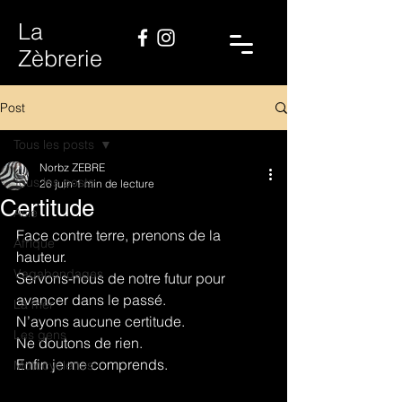
La
Zèbrerie
Post
Tous les posts
Norbz ZEBRE
Tous les posts
26 juin
1 min de lecture
Certitude
Asie
Face contre terre, prenons de la 
Afrique
hauteur.
Vagabondages
Servons-nous de notre futur pour 
avancer dans le passé.
La mer
N’ayons aucune certitude.
Les gens
Ne doutons de rien.
Enfin je me comprends.
Motocyclettes