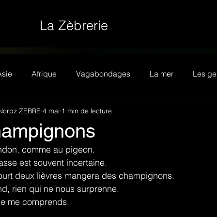
La Zèbrerie
Asie
Afrique
Vagabondages
La mer
Les ge
Norbz ZEBRE
4 mai
1 min de lecture
ampignons
ndon, comme au pigeon.
asse est souvent incertaine.
ourt deux lièvres mangera des champignons.
nd, rien qui ne nous surprenne.
 je me comprends.