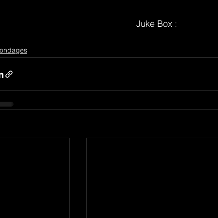
Juke Box :
ondages