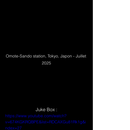
Omote-Sando station, Tokyo, Japon - Juillet 
2025
Juke Box :
https://www.youtube.com/watch?
v=674KGKRQBPE&list=RDCAXGu81Rk1g&i
ndex=27