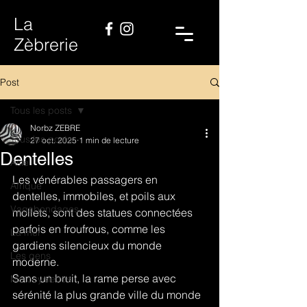
La
Zèbrerie
Post
Tous les posts
Norbz ZEBRE
Tous les posts
27 oct. 2025
1 min de lecture
Dentelles
Asie
Les vénérables passagers en 
Afrique
dentelles, immobiles, et poils aux 
Vagabondages
mollets, sont des statues connectées 
parfois en froufrous, comme les 
La mer
gardiens silencieux du monde 
Les gens
moderne.
Sans un bruit, la rame perse avec 
Motocyclettes
sérénité la plus grande ville du monde 