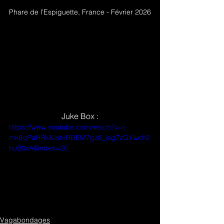
Phare de l’Espiguette, France - Février 2026
Juke Box :
https://www.youtube.com/watch?v=t-
mk8qPaHRk&list=RDEM7gz8_ieg7zGYwch2
huB0xA&index=20
Vagabondages