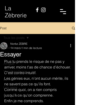
La
Zèbrerie
Post
Tous les posts
Norbz ZEBRE
Tous les posts
14 mars
1 min de lecture
Essayer
Asie
Plus tu prends le risque de ne pas y 
Afrique
arriver, moins t'as de chance d’échouer.
Vagabondages
C’est contre-intuitif.
Les génies eux, n’ont aucun mérite, ils 
La mer
ne savent pas ce qu'ils font.
Les gens
Comme quoi, on a rien compris 
jusqu'à ce qu'on comprenne.
Motocyclettes
Enfin je me comprends.