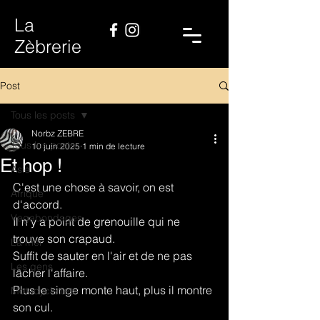
La
Zèbrerie
Post
Tous les posts
Norbz ZEBRE
Tous les posts
10 juin 2025
1 min de lecture
Et hop !
Asie
C'est une chose à savoir, on est 
Afrique
d'accord.
Vagabondages
Il n’y a point de grenouille qui ne 
trouve son crapaud.
La mer
Suffit de sauter en l'air et de ne pas 
Les gens
lâcher l'affaire.
Plus le singe monte haut, plus il montre 
Motocyclettes
son cul.