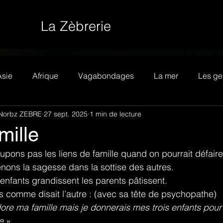
La Zèbrerie
Asie
Afrique
Vagabondages
La mer
Les ge
Norbz ZEBRE
27 sept. 2025
1 min de lecture
mille
upons pas les liens de famille quand on pourrait défair
nons la sagesse dans la sottise des autres.
 enfants grandissent les parents pâtissent.
is comme disait l’autre : (avec sa tête de psychopathe)
dore ma famille mais je donnerais mes trois enfants po
e
 »