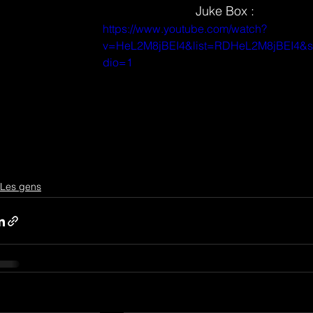
Juke Box :
https://www.youtube.com/watch?
v=HeL2M8jBEI4&list=RDHeL2M8jBEI4&st
dio=1
Les gens