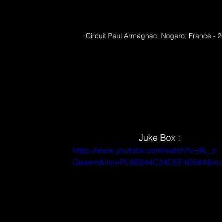
Circuit Paul Armagnac, Nogaro, France - 
Juke Box :
https://www.youtube.com/watch?v=8L_z-
Qaaero&list=PL8B244C24CEF4D584&in