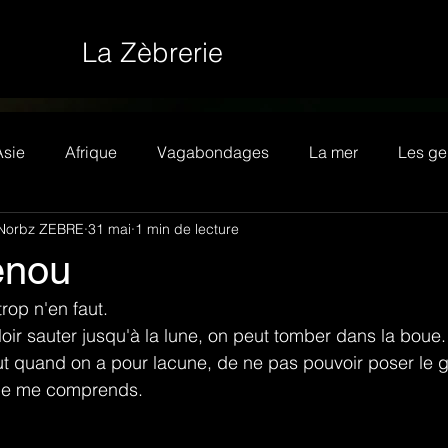
La Zèbrerie
Asie
Afrique
Vagabondages
La mer
Les ge
Norbz ZEBRE
31 mai
1 min de lecture
nou
trop n'en faut.
oir sauter jusqu'à la lune, on peut tomber dans la boue.
ut quand on a pour lacune, de ne pas pouvoir poser le 
 je me comprends.