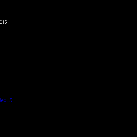
2015
dex=5