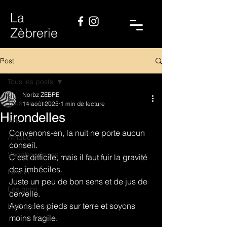
La
Zèbrerie
Post
Tous les posts
Norbz ZEBRE
Tous les posts
14 août 2025
1 min de lecture
Hirondelles
Asie
Convenons-en, la nuit ne porte aucun 
Afrique
conseil.
Vagabondages
C'est difficile, mais il faut fuir la gravité 
des imbéciles.
La mer
Juste un peu de bon sens et de jus de 
Les gens
cervelle.
Ayons les pieds sur terre et soyons 
Motocyclettes
moins fragile.