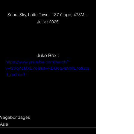
Seoul Sky, Lotte Tower, 187 étage, 478M - 
Juillet 2025
Juke Box :
https://www.youtube.com/watch?
v=l3VqAsMXE7o&list=RDl3VqAsMXE7o&sta
rt_radio=1
Vagabondages
Asie