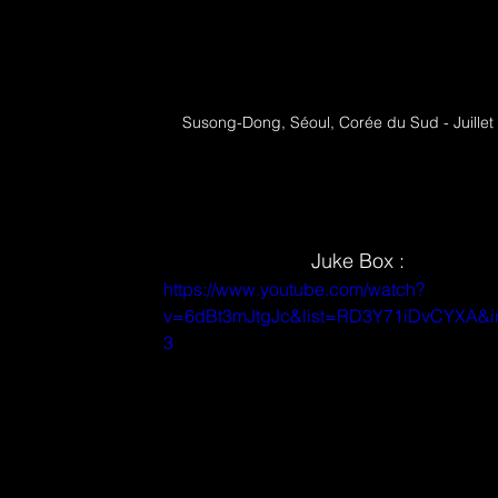
Susong-Dong, Séoul, Corée du Sud - Juillet
Juke Box :
https://www.youtube.com/watch?
v=6dBt3mJtgJc&list=RD3Y71iDvCYXA&i
3