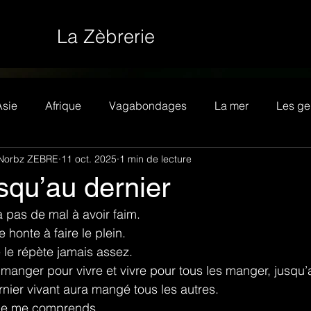
La Zèbrerie
Asie
Afrique
Vagabondages
La mer
Les ge
Norbz ZEBRE
11 oct. 2025
1 min de lecture
squ’au dernier
 a pas de mal à avoir faim.
 honte à faire le plein.
 le répète jamais assez.
t manger pour vivre et vivre pour tous les manger, jusqu’
rnier vivant aura mangé tous les autres.
 je me comprends.