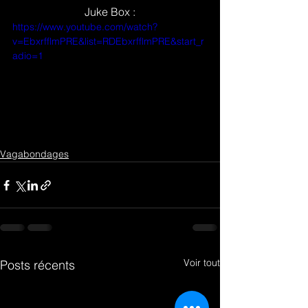
Juke Box :
https://www.youtube.com/watch?
v=EbxrfflmPRE&list=RDEbxrfflmPRE&start_r
adio=1
Vagabondages
Voir tout
Posts récents