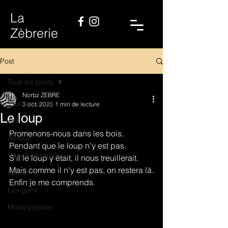
La
Zèbrerie
Post
Tous les posts
Norbz ZEBRE
Tous les posts
3 oct. 2025
1 min de lecture
Le loup
Asie
Promenons-nous dans les bois.
Afrique
Pendant que le loup n'y est pas.
Vagabondages
S'il le loup y était, il nous treuillerait.
Mais comme il n'y est pas, on restera là.
La mer
Enfin je me comprends.
Les gens
Motocyclettes