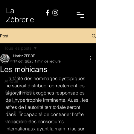
La
Zèbrerie
Post
Tous les posts
Norbz ZEBRE
Tous les posts
17 oct. 2025
1 min de lecture
Les mohicans
Asie
L’altérité des hommages dystopiques 
Afrique
ne saurait distribuer correctement les 
Vagabondages
algorythmes exogènes responsables 
de l’hypertrophie imminente. Aussi, les 
La mer
affres de l’autorité territoriale seront 
Les gens
dans l’incapacité de contrarier l’offre 
imparable des consortiums 
Motocyclettes
internationaux ayant la main mise sur 