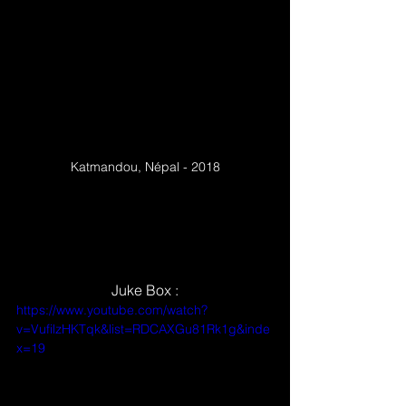
Katmandou, Népal - 2018
Juke Box :
https://www.youtube.com/watch?
v=VufilzHKTqk&list=RDCAXGu81Rk1g&inde
x=19