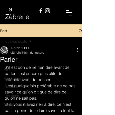
La
Zèbrerie
Post
Tous les posts
Norbz ZEBRE
Tous les posts
28 juin
1 min de lecture
Parler
Asie
S'il est bon de ne rien dire avant de 
Afrique
parler il est encore plus utile de 
Vagabondages
réfléchir avant de penser.
Il est quelquefois préférable de ne pas 
La mer
savoir ce qu'on dit que de dire ce 
Les gens
qu'on ne sait pas.
Et si vous n’avez rien à dire, ce n’est 
Motocyclettes
pas la peine de le faire savoir à tout le 