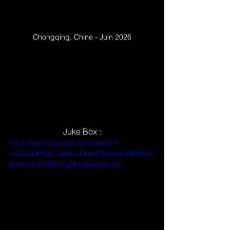
Chongqing, Chine - Juin 2026
Juke Box :
https://www.youtube.com/watch?
v=O2IuJPh6h_A&list=PLkdPSoxh8rX89QLG
B0Xmdd5lJBbU1gBHq&index=25