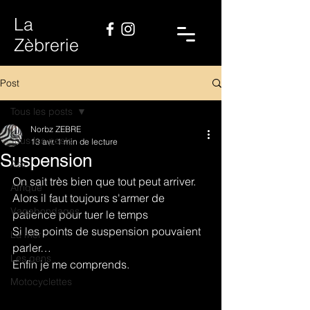
La
Zèbrerie
Post
Tous les posts
Norbz ZEBRE
Tous les posts
13 avr.
1 min de lecture
Suspension
Asie
On sait très bien que tout peut arriver.
Afrique
Alors il faut toujours s'armer de 
Vagabondages
patience pour tuer le temps
Si les points de suspension pouvaient 
La mer
parler…
Les gens
Enfin je me comprends.
Motocyclettes