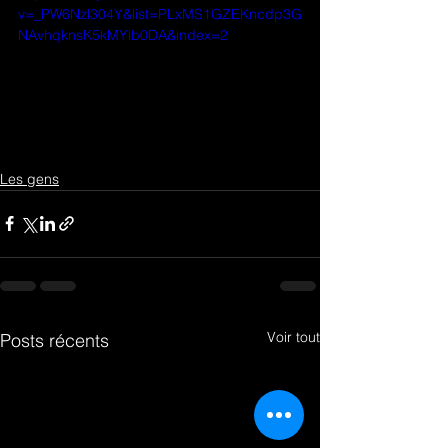
v=_PW6Nzl304Y&list=PLxMS1GZEKncdp3G
NAvhqknsK5kMYib0DA&index=2
Les gens
Voir tout
Posts récents