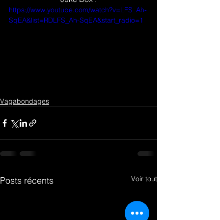
https://www.youtube.com/watch?v=LFS_Ah-
SqEA&list=RDLFS_Ah-SqEA&start_radio=1
Vagabondages
Voir tout
Posts récents