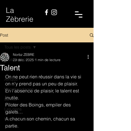
La
Zèbrerie
Post
Tous les posts
Norbz ZEBRE
Tous les posts
29 déc. 2025
1 min de lecture
Talent
Asie
On ne peut rien réussir dans la vie si 
Afrique
on n’y prend pas un peu de plaisir.
Vagabondages
En l’absence de plaisir, le talent est 
inutile.
La mer
Piloter des Boings, empiler des 
Les gens
galets…
A chacun son chemin, chacun sa 
Motocyclettes
partie.