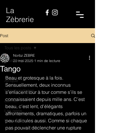
La
Zèbrerie
Post
Tous les posts
Norbz ZEBRE
Tous les posts
20 mai 2025
1 min de lecture
Tango
Asie
Beau et grotesque à la fois. 
Afrique
Sensuellement, deux inconnus 
Vagabondages
s’enlacent tour à tour comme s’ils se 
connaissaient depuis mille ans. C’est 
La mer
beau, c'est lent, d'élégants 
Les gens
affrontements, dramatiques, parfois un 
peu ridicules aussi. Comme si chaque 
Motocyclettes
pas pouvait déclencher une rupture 