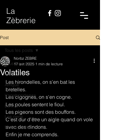
La
Zèbrerie
Post
Tous les posts
Norbz ZEBRE
Tous les posts
17 avr. 2025
1 min de lecture
Volatiles
Asie
Les hirondelles, on s'en bat les 
Afrique
bretelles.
Vagabondages
Les cigognes, on s'en cogne.
Les poules sentent le fioul.
La mer
Les pigeons sont des bouffons.
Les gens
C'est dur d'être un aigle quand on vole 
avec des dindons.
Motocyclettes
Enfin je me comprends.